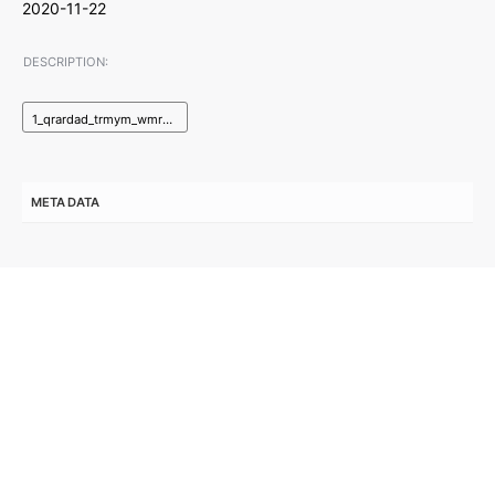
2020-11-22
DESCRIPTION:
1_qrardad_trmym_wmraqbt_wsaail_brqy_bashrkt_afaq.pdf
META DATA